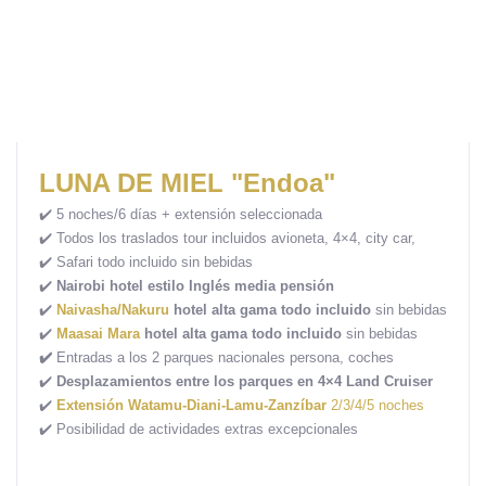
LUNA DE MIEL "Endoa"
✔️ 5 noches/6 días + extensión seleccionada
✔️ Todos los traslados tour incluidos avioneta, 4×4, city car,
✔️
Safari todo incluido sin bebidas
✔️
Nairobi hotel estilo Inglés media pensión
✔️
Naivasha/Nakuru
hotel alta gama todo incluido
sin bebidas
✔️
Maasai Mara
hotel alta gama todo incluido
sin bebidas
✔️
Entradas a los 2 parques nacionales persona, coches
✔️
Desplazamientos entre los parques en 4×4 Land Cruiser
✔️
Extensión Watamu-Diani-Lamu-Zanzíbar
2/3/4/5 noches
✔️ Posibilidad de actividades extras excepcionales