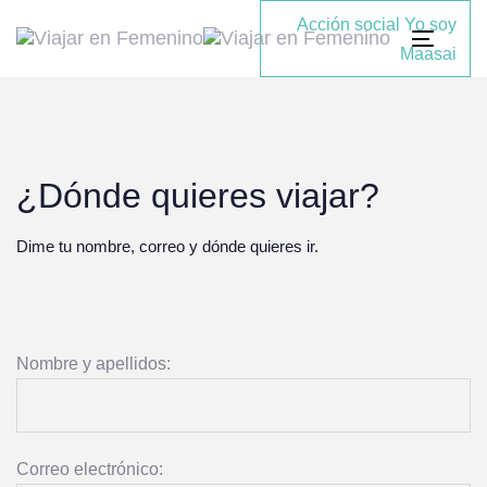
Skip
Skip
Acción social Yo soy
links
to
Toggle
Maasai
primary
navigati
navigation
Skip
to
¿Dónde quieres viajar?
content
Dime tu nombre, correo y dónde quieres ir.
Nombre y apellidos:
Correo electrónico: