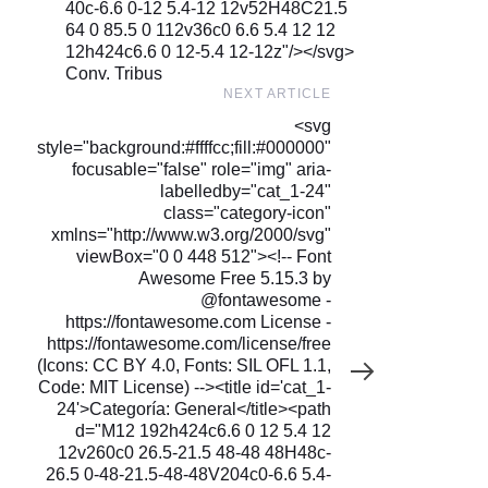
40c-6.6 0-12 5.4-12 12v52H48C21.5
64 0 85.5 0 112v36c0 6.6 5.4 12 12
12h424c6.6 0 12-5.4 12-12z"/></svg>
Conv. Tribus
Next
NEXT ARTICLE
Article
<svg
style="background:#ffffcc;fill:#000000"
focusable="false" role="img" aria-
labelledby="cat_1-24"
class="category-icon"
xmlns="http://www.w3.org/2000/svg"
viewBox="0 0 448 512"><!-- Font
Awesome Free 5.15.3 by
@fontawesome -
https://fontawesome.com License -
https://fontawesome.com/license/free
(Icons: CC BY 4.0, Fonts: SIL OFL 1.1,
Code: MIT License) --><title id='cat_1-
24'>Categoría: General</title><path
d="M12 192h424c6.6 0 12 5.4 12
12v260c0 26.5-21.5 48-48 48H48c-
26.5 0-48-21.5-48-48V204c0-6.6 5.4-