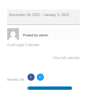
December 28, 2022
–
January 5, 2023
Posted by
admin
iCal
Google Calendar
View full calendar
LA PERLA DE
SHARE ON
KENIA&SOURCE=VIAJAR
EN FEMENINO">