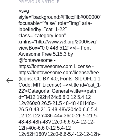
Previous
PREVIOUS ARTICLE
Article
<svg
style="background:#ffffcc;fill:#000000"
focusable="false" role="img" aria-
labelledby="cat_1-22"
class="category-icon"
xmlns="http://www.w3.org/2000/svg"
viewBox="0 0 448 512"><!-- Font
Awesome Free 5.15.3 by
@fontawesome -
https://fontawesome.com License -
https://fontawesome.com/license/free
(Icons: CC BY 4.0, Fonts: SIL OFL 1.1,
Code: MIT License) --><title id='cat_1-
22'>Categoría: General</title><path
d="M12 192h424c6.6 0 12 5.4 12
12v260c0 26.5-21.5 48-48 48H48c-
26.5 0-48-21.5-48-48V204c0-6.6 5.4-
12 12-12zm436-44v-36c0-26.5-21.5-
48-48-48h-48V12c0-6.6-5.4-12-12-
12h-40c-6.6 0-12 5.4-12
12v52H160V12c0-6.6-5.4-12-12-12h-