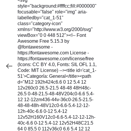
<svg
style="background:#ffffcc;fill:#000000"
focusable="false" role="img" aria-
labelledby="cat_1-51"
class="category-icon"
xmlns="http://www.w3.org/2000/svg"
viewBox="0 0 448 512"><!-- Font
Awesome Free 5.15.3 by
@fontawesome -
https://fontawesome.com License -
https://fontawesome.com/license/free
(Icons: CC BY 4.0, Fonts: SIL OFL 1.1,
Code: MIT License) --><title id='cat_1-
51'>Categoría: General</title><path
d="M12 192h424c6.6 0 12 5.4 12
12v260c0 26.5-21.5 48-48 48H48c-
26.5 0-48-21.5-48-48V204c0-6.6 5.4-
12 12-12zm436-44v-36c0-26.5-21.5-
48-48-48h-48V12c0-6.6-5.4-12-12-
12h-40c-6.6 0-12 5.4-12
12v52H160V12c0-6.6-5.4-12-12-12h-
40c-6.6 0-12 5.4-12 12v52H48C21.5
64 0 85.5 0 112v36c0 6.6 5.4 12 12