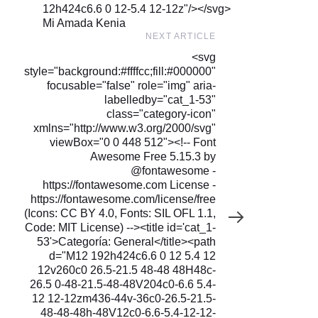
12h424c6.6 0 12-5.4 12-12z"/></svg>
Mi Amada Kenia
Next
NEXT ARTICLE
Article
<svg
style="background:#ffffcc;fill:#000000"
focusable="false" role="img" aria-
labelledby="cat_1-53"
class="category-icon"
xmlns="http://www.w3.org/2000/svg"
viewBox="0 0 448 512"><!-- Font
Awesome Free 5.15.3 by
@fontawesome -
https://fontawesome.com License -
https://fontawesome.com/license/free
(Icons: CC BY 4.0, Fonts: SIL OFL 1.1,
Code: MIT License) --><title id='cat_1-
53'>Categoría: General</title><path
d="M12 192h424c6.6 0 12 5.4 12
12v260c0 26.5-21.5 48-48 48H48c-
26.5 0-48-21.5-48-48V204c0-6.6 5.4-
12 12-12zm436-44v-36c0-26.5-21.5-
48-48-48h-48V12c0-6.6-5.4-12-12-