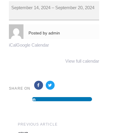
September 14, 2024
–
September 20, 2024
Posted by
admin
iCal
Google Calendar
View full calendar
LA CARA
SHARE ON
OCULTA&SOURCE=VIAJAR
EN FEMENINO">
Previous
PREVIOUS ARTICLE
Article