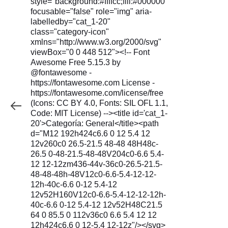
style="background:#ffffcc;fill:#000000"
focusable="false" role="img" aria-
labelledby="cat_1-20"
class="category-icon"
xmlns="http://www.w3.org/2000/svg"
viewBox="0 0 448 512"><!-- Font
Awesome Free 5.15.3 by
@fontawesome -
https://fontawesome.com License -
https://fontawesome.com/license/free
(Icons: CC BY 4.0, Fonts: SIL OFL 1.1,
Code: MIT License) --><title id='cat_1-
20'>Categoría: General</title><path
d="M12 192h424c6.6 0 12 5.4 12
12v260c0 26.5-21.5 48-48 48H48c-
26.5 0-48-21.5-48-48V204c0-6.6 5.4-
12 12-12zm436-44v-36c0-26.5-21.5-
48-48-48h-48V12c0-6.6-5.4-12-12-
12h-40c-6.6 0-12 5.4-12
12v52H160V12c0-6.6-5.4-12-12-12h-
40c-6.6 0-12 5.4-12 12v52H48C21.5
64 0 85.5 0 112v36c0 6.6 5.4 12 12
12h424c6.6 0 12-5.4 12-12z"/></svg>