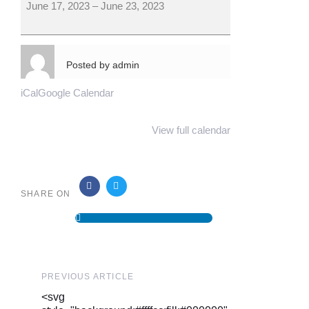
June 17, 2023
–
June 23, 2023
Posted by
admin
iCal
Google Calendar
View full calendar
CONV.
SHARE ON
TRIBUS&SOURCE=VIAJAR
EN FEMENINO">
Previous
PREVIOUS ARTICLE
Article
<svg