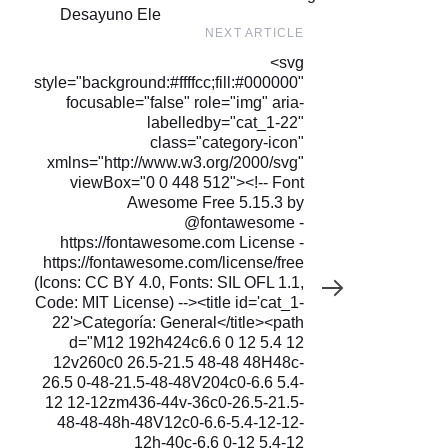
Desayuno Ele
Next
NEXT ARTICLE
Article
<svg
style="background:#ffffcc;fill:#000000"
focusable="false" role="img" aria-
labelledby="cat_1-22"
class="category-icon"
xmlns="http://www.w3.org/2000/svg"
viewBox="0 0 448 512"><!-- Font
Awesome Free 5.15.3 by
@fontawesome -
https://fontawesome.com License -
https://fontawesome.com/license/free
(Icons: CC BY 4.0, Fonts: SIL OFL 1.1,
Code: MIT License) --><title id='cat_1-
22'>Categoría: General</title><path
d="M12 192h424c6.6 0 12 5.4 12
12v260c0 26.5-21.5 48-48 48H48c-
26.5 0-48-21.5-48-48V204c0-6.6 5.4-
12 12-12zm436-44v-36c0-26.5-21.5-
48-48-48h-48V12c0-6.6-5.4-12-12-
12h-40c-6.6 0-12 5.4-12